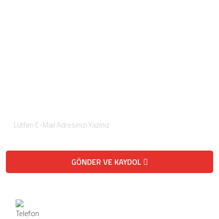
Foto Galeri
İletişim
Video Galeri
Bayilerimiz
E-Posta Bültenimize
Kaydolun
Düzenli olarak projelerimiz hakkında bilgilendirici bültenler
gönderiyoruz.
GÖNDER VE KAYDOL
Telefon / Fax
Telefon
0 (332) 458-2121