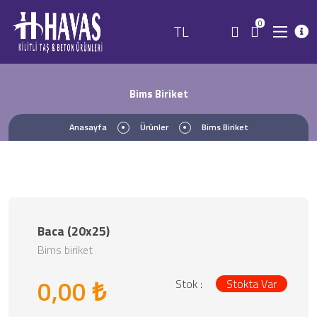
0
TL
Bims Biriket
Anasayfa
Ürünler
Bims Biriket
Baca (20x25)
Bims biriket
0,00 ₺
Stok :
Stokta Var