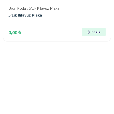
Ürün Kodu : 5’Lik Kılavuz Plaka
5’Lik Kılavuz Plaka
0,00 ₺
İncele
Kurumsal
Konya ili Çumra ilçesine bağlı İçeriçumra Kasabasında
01/06/2005 tarihinde kurulmuş olan firmamız,
“Memnuniyetinize Talibiz” sloganıyla vizyonunu belirleyen