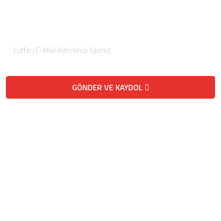
Düzenli olarak projelerimiz hakkında bilgilendirici bültenler
gönderiyoruz.
GÖNDER VE KAYDOL
Telefon / Fax
Telefon
0 (332) 458-2121
Fax
0 (332) 458-1263
E-Posta
havasas@hotmail.com