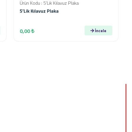
Ürün Kodu : 5’Lik Kılavuz Plaka
5’Lik Kılavuz Plaka
0,00 ₺
İncele
Hızlı Menü
Hakkımızda
İnsan Kaynakları
Ürünlerimiz
E-Katalog
Blog
Banka Hesapları
Foto Galeri
İletişim