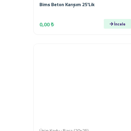
Bims Beton Karışım 25'lik
0,00 ₺
İncele
Ürün Kodu : Baca (20x25)