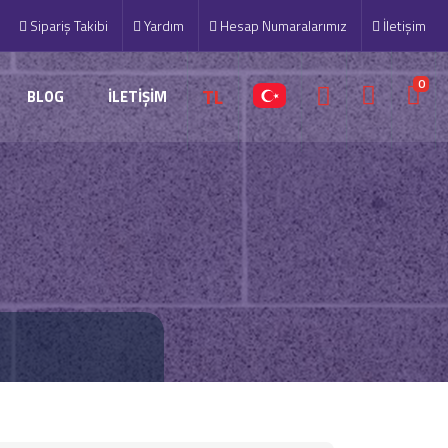
Sipariş Takibi
Yardım
Hesap Numaralarımız
İletişim
0
TL
BLOG
İLETİŞİM