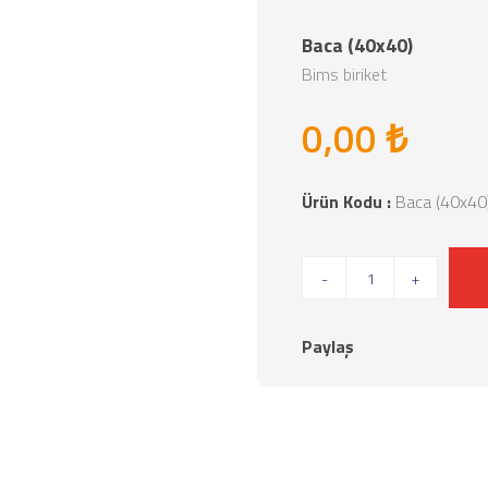
Baca (40x40)
Bims biriket
0,00 ₺
Ürün Kodu :
Baca (40x40
-
+
Paylaş