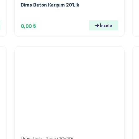
Bims Beton Karışım 20'lik
0,00 ₺
İncele
Ürün Kodu : Baca (20x20)