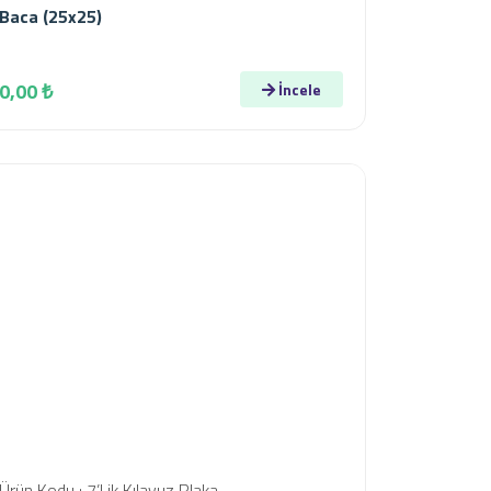
Baca (25x25)
0,00 ₺
İncele
Ürün Kodu : 7’Lik Kılavuz Plaka