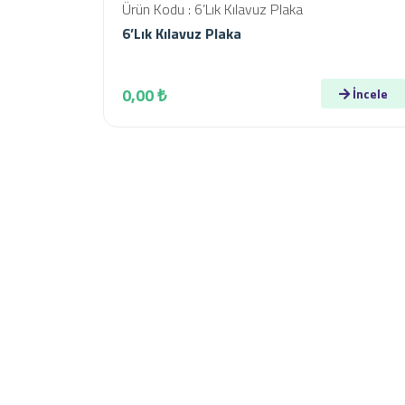
Ürün Kodu : 6’Lık Kılavuz Plaka
6’Lık Kılavuz Plaka
0,00 ₺
İncele
Kurumsal
Konya ili Çumra ilçesine bağlı İçeriçumra
Kasabasında 01/06/2005 tarihinde kurulmuş olan
firmamız, “Memnuniyetinize Talibiz” sloganıyla