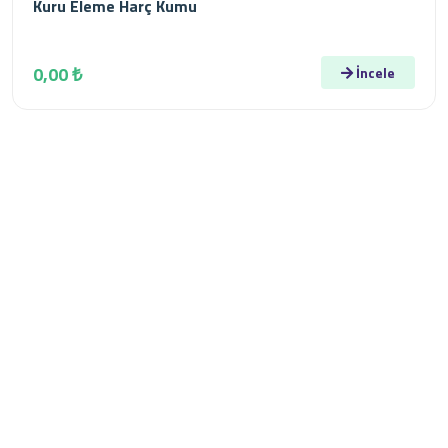
Kuru Eleme Harç Kumu
0,00 ₺
İncele
Kurumsal
Konya ili Çumra ilçesine bağlı İçeriçumra Kasabasında
01/06/2005 tarihinde kurulmuş olan firmamız,
“Memnuniyetinize Talibiz” sloganıyla vizyonunu belirleyen
firmamız, makine ve ekipmanlarını en son teknolojiyi