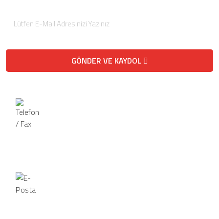
GÖNDER VE KAYDOL
Telefon / Fax
Telefon
0 (332) 458-2121
Fax
0 (332) 458-1263
E-Posta
havasas@hotmail.com